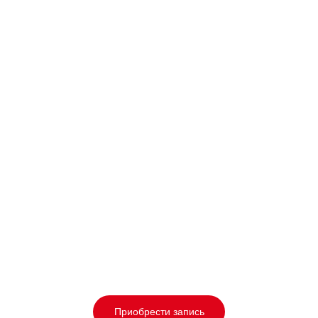
УПРАЖНЕНИЯ
Вы узнаете упражнения,
которые помогут вам в
стрессовых ситуациях
ДОСТУП К ВЕБИНАРУ
Запись вебинара с
субтитрами и будет
доступна навсегда
Приобрести запись