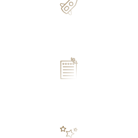
определите,
почему откладываете
самореализацию,
и как бороться
с прокрастинацией
выполните
упражнения
на определение
своих талантов
и ценностей