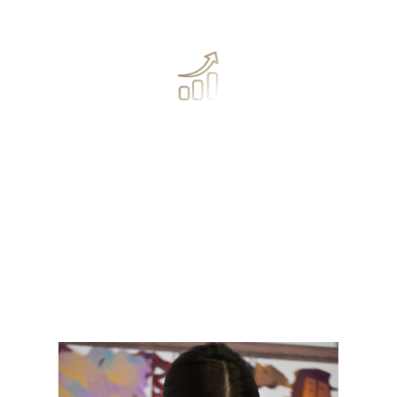
этому миру
пройдете сквозь
страхи и барьеры,
которые мешают
самореализации