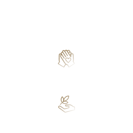
почувствуете,
что именно делает
вас счастливым
и наполняет вашу
жизнь смыслом
увидите
ваши сильные
и слабые стороны
поймете,
чем конкретно
вы полезны